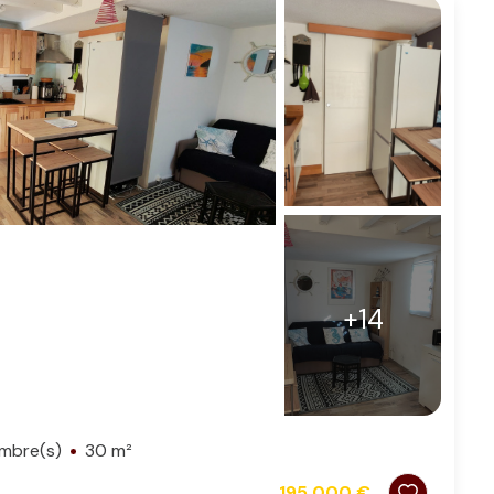
+14
ambre(s)
30 m²
195 000 €