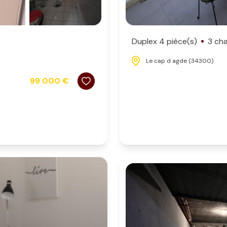
Duplex 4 pièce(s)
3 ch
Le cap d agde (34300)
99 000 €