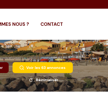
MMES NOUS ?
CONTACT
er
Voir les
63
annonces
Réinitialiser