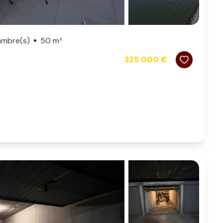
ambre(s)
50 m²
325 000 €