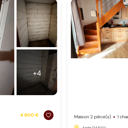
+4
4 800 €
Maison 2 pièce(s)
1 ch
Agde (34300)