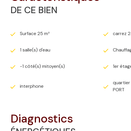
DE CE BIEN
Surface 25 m²
carrez 2
1 salle(s) d'eau
Chauffag
-1 côté(s) mitoyen(s)
1er étag
quartie
interphone
PORT
diagnostics