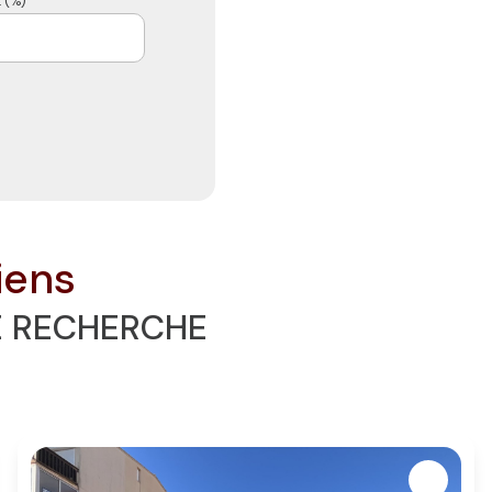
 (%) *
iens
E RECHERCHE