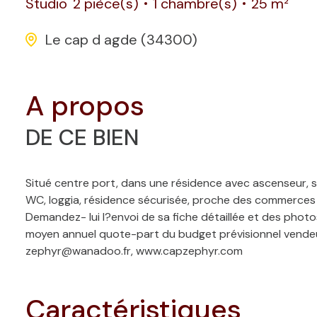
Studio
2 pièce(s)
1 chambre(s)
25 m²
Le cap d agde (34300)
a propos
DE CE BIEN
Situé centre port, dans une résidence avec ascenseur, s
WC, loggia, résidence sécurisée, proche des commerces et
Demandez- lui l?envoi de sa fiche détaillée et des phot
moyen annuel quote-part du budget prévisionnel vendeu
zephyr@wanadoo.fr, www.capzephyr.com
caractéristiques