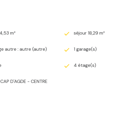
4,53 m²
séjour 18,29 m²
e autre : autre (autre)
1 garage(s)
e
4 étage(s)
r CAP D'AGDE - CENTRE