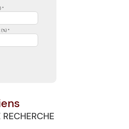
 *
 (%) *
iens
E RECHERCHE