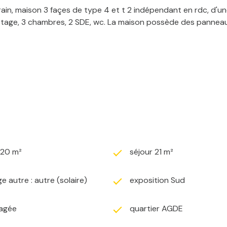
in, maison 3 façes de type 4 et t 2 indépendant en rdc, d'une 
étage, 3 chambres, 2 SDE, wc. La maison possède des panneau
320 m²
séjour 21 m²
e autre : autre (solaire)
exposition Sud
agée
quartier AGDE