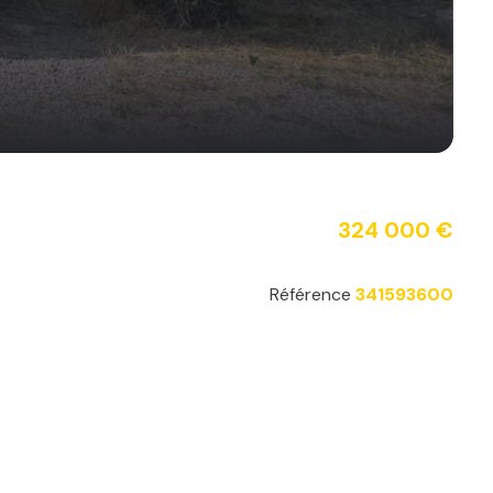
324 000 €
Référence
341593600